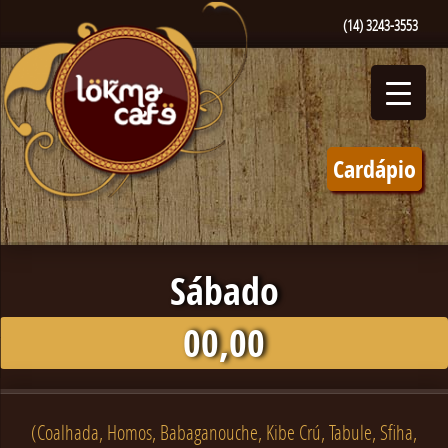
(14) 3243-3553
Cardápio
Sábado
00,00
(Coalhada, Homos, Babaganouche, Kibe Crú, Tabule, Sfiha,