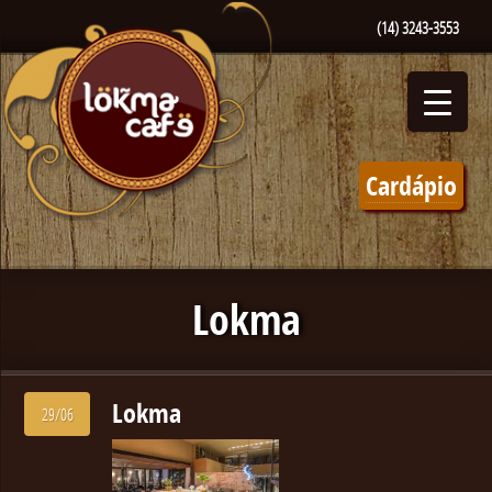
(14) 3243-3553
Cardápio
Lokma
Lokma
29/06