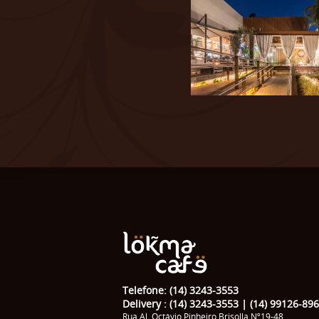
Telefone: (14) 3243-3553
Delivery : (14) 3243-3553 | (14) 99126-89
Rua Al. Octávio Pinheiro Brisolla Nº19-48