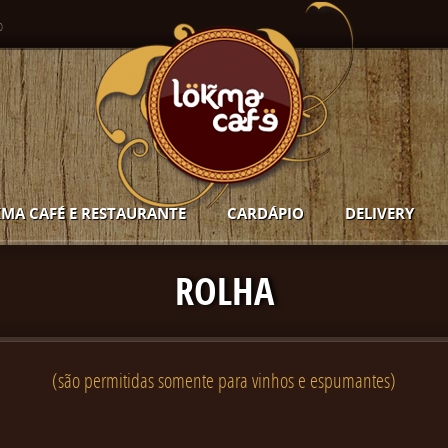
o
MA CAFÉ E RESTAURANTE
CARDÁPIO
DELIVERY
ROLHA
(são permitidas somente para vinhos e espumantes)