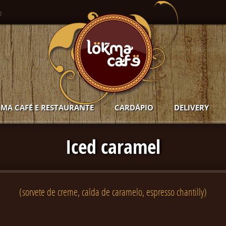
o
MA CAFÉ E RESTAURANTE
CARDÁPIO
DELIVERY
Iced caramel
(sorvete de creme, calda de caramelo, espresso chantilly)