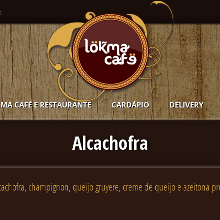
o
MA CAFÉ E RESTAURANTE
CARDÁPIO
DELIVERY
Alcachofra
cachofra, champignon, queijo gruyere, creme de queijo e azeitona pr