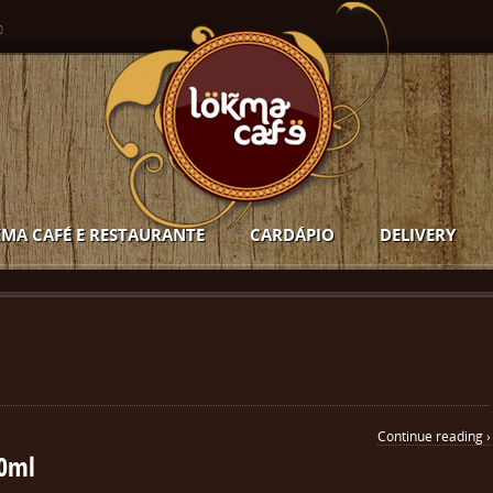
o
MA CAFÉ E RESTAURANTE
CARDÁPIO
DELIVERY
Continue reading ›
50ml