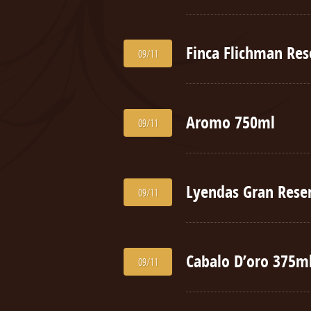
Finca Flichman Res
09/11
Aromo 750ml
09/11
Lyendas Gran Rese
09/11
Cabalo D’oro 375m
09/11