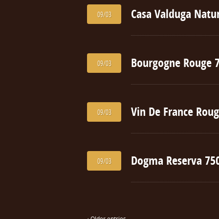
Casa Valduga Natur
09/03
Bourgogne Rouge 
09/03
Vin De France Rou
09/03
Dogma Reserva 75
09/03
‹ Older entries